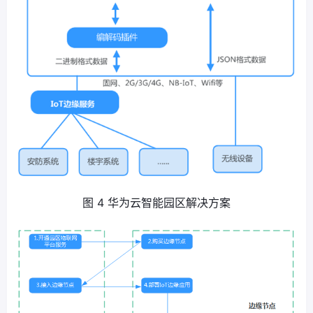
图 4 华为云智能园区解决方案