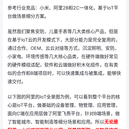
参考行业竞品：小米、阿里2B和2C一体化，基于IoT平
台做场景细分方案。
虽然我们聚焦安防、儿童手表等几大类核心产品，但是
在基于IoT云的开发模式下，大部分能力是完全复用的，
通过合作、OEM、云云对接等方式，沉淀照明、安防、
小家电、环境传感等几大核心品类，在硬件端做好常见
的硬件模组适配，软件和云端做好积木化组件，在有类
似的合作和B端项目时，可以快速集成与被集成，能够快
速交付。
以下图的阿里的IoT全景图为例，可以看到整个平台的核
心是IoT平台，做基础的设备管理、物管理、应用管理，
面向C端在应用层做了阿里飞燕平台，针对B端场景，做
了智能城市、智能制造等细分场景和应用。所以
无论是