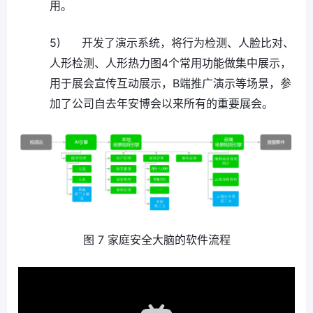
用。
5) 开发了演示系统，将行为检测、人脸比对、
人形检测、人形热力图4个常用功能做集中展示，
用于展会宣传互动展示，B端推广演示等场景，参
加了公司自去年安博会以来所有的重要展会。
图 7 家庭安全大脑的软件流程