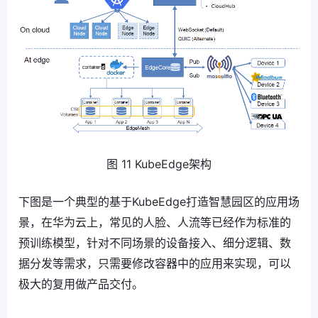
图 11 KubeEdge架构
下图是一个典型的基于KubeEdge打造智慧园区的应用场
景，在华为云上，常见的人脸、人流等已经作为标准的
预训练模型，针对不同场景的设备接入、细分逻辑、数
据分发等需求，只需要修改容器中的应用来实现，可以
极大的复用做产品交付。