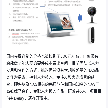
国内带屏音箱的价格也被拉到了300元左右，售价没有
给能做功能实现的硬件成本留出空间，目前团队以人力
复用和合作的方式，挑选仍然没有大规模起量的NAS品
类作为探索，控制人力投入，专注AI和家庭场景的结
合，硬件以及NAS相关的底层软件和国内知名的NAS厂
商铁威马合作，专职人力投入产品、研发共5人，项目目
前有Delay，还在开发中。