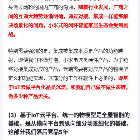
头做过两轮的国内厂商的沟通，
随着行业发展，厂商之
间的互通大趋势逐渐明确，通过对接、集成一样能够解
决场景化的问题，小米式的闭环智能家居生态会受到挑
战。
特别需要强调的是，集成被集成本质是产品的功能映
射，即使我们不做灯泡、小家电这类硬件产品，为了能
够对接集成对应的产品，云端需要有对应产品的物模型
定义和功能实现，这部分的工作在软件上必备的，
即基
于IoT云做平台化品类沉淀，和我们自己做不做生态链，
做多少种产品无关。
(3) 基于IoT云平台、统一的物模型是全屋智能的
基础，是从横向平台到纵向细分场景细化的基础，
这部分我们落后竞品5年