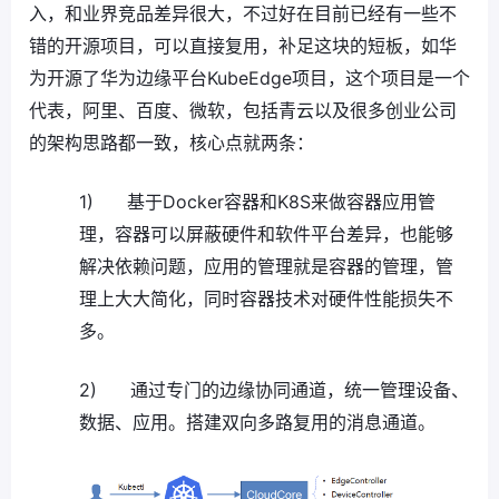
入，和业界竞品差异很大，不过好在目前已经有一些不
错的开源项目，可以直接复用，补足这块的短板，如华
为开源了华为边缘平台KubeEdge项目，这个项目是一个
代表，阿里、百度、微软，包括青云以及很多创业公司
的架构思路都一致，核心点就两条：
1) 基于Docker容器和K8S来做容器应用管
理，容器可以屏蔽硬件和软件平台差异，也能够
解决依赖问题，应用的管理就是容器的管理，管
理上大大简化，同时容器技术对硬件性能损失不
多。
2) 通过专门的边缘协同通道，统一管理设备、
数据、应用。搭建双向多路复用的消息通道。