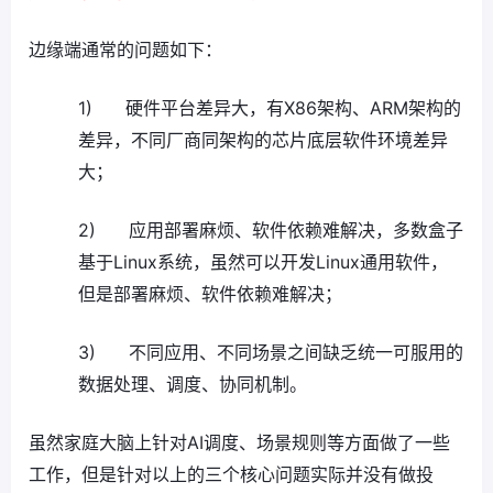
边缘端通常的问题如下：
1) 硬件平台差异大，有X86架构、ARM架构的
差异，不同厂商同架构的芯片底层软件环境差异
大；
2) 应用部署麻烦、软件依赖难解决，多数盒子
基于Linux系统，虽然可以开发Linux通用软件，
但是部署麻烦、软件依赖难解决；
3) 不同应用、不同场景之间缺乏统一可服用的
数据处理、调度、协同机制。
虽然家庭大脑上针对AI调度、场景规则等方面做了一些
工作，但是针对以上的三个核心问题实际并没有做投