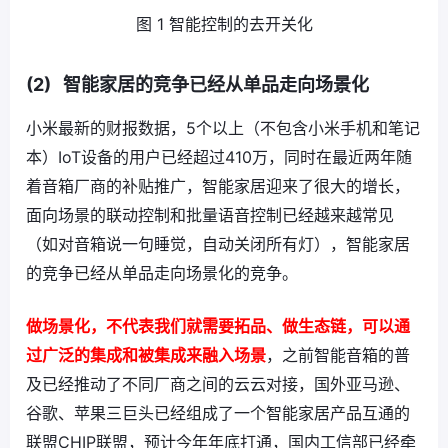
图 1 智能控制的去开关化
(2) 智能家居的竞争已经从单品走向场景化
小米最新的财报数据，5个以上（不包含小米手机和笔记
本）IoT设备的用户已经超过410万，同时在最近两年随
着音箱厂商的补贴推广，智能家居迎来了很大的增长，
面向场景的联动控制和批量语音控制已经越来越常见
（如对音箱说一句睡觉，自动关闭所有灯），智能家居
的竞争已经从单品走向场景化的竞争。
做场景化，不代表我们就需要拓品、做生态链，可以通
过广泛的集成和被集成来融入场景
，之前智能音箱的普
及已经推动了不同厂商之间的云云对接，国外亚马逊、
谷歌、苹果三巨头已经组成了一个智能家居产品互通的
联盟CHIP联盟，预计今年年底打通，国内工信部已经牵