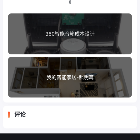
0
360智能音箱成本设计
我的智能家居-照明篇
评论