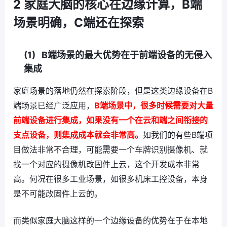
2 家庭大脑的核心在边缘计算，B端
场景明确，C端还在探索
(1) B端场景的最大优势在于前端设备的无侵入
集成
家庭场景的落地仍然在探索阶段，但是这类边缘设备在B
端场景已经广泛应用，
B端场景中，很多时候需要对大量
前端设备进行集成，如果没有一个在云和端之间衔接的
支点设备，则集成成本就会非常高。
如我们的有些B端项
目做法非常不合理，可能需要一个车牌识别摄像机、就
找一个对应的摄像机改固件上云，这个开发成本非常
高。何况在很多工业场景，如很多机床工控设备，本身
是不可能改固件上云的。
而类似家庭大脑这样的一个边缘设备的优势在于在本地