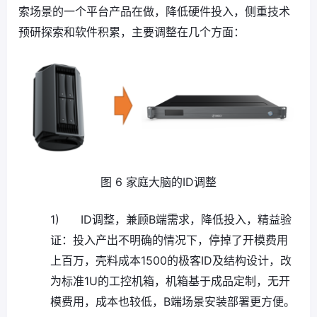
索场景的一个平台产品在做，降低硬件投入，侧重技术
预研探索和软件积累，主要调整在几个方面：
图 6 家庭大脑的ID调整
1) ID调整，兼顾B端需求，降低投入，精益验
证：投入产出不明确的情况下，停掉了开模费用
上百万，壳料成本1500的极客ID及结构设计，改
为标准1U的工控机箱，机箱基于成品定制，无开
模费用，成本也较低，B端场景安装部署更方便。