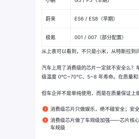
小鹏
G3 / P5（早期）
蔚来
ES6 / ES8（早期）
极氪
001 / 007（部分配置）
从上表可以看到，不只是小米，从特斯拉到
汽车上用了消费级的芯片一定就不安全么？车规
级温度 0℃~70℃、5~8 年寿命。在质
但车企并不是单纯使用，而是在质量保证上
消费级芯片只做娱乐，绝不碰安全；安
消费级芯片做了车规级加强——芯片核心
车规级