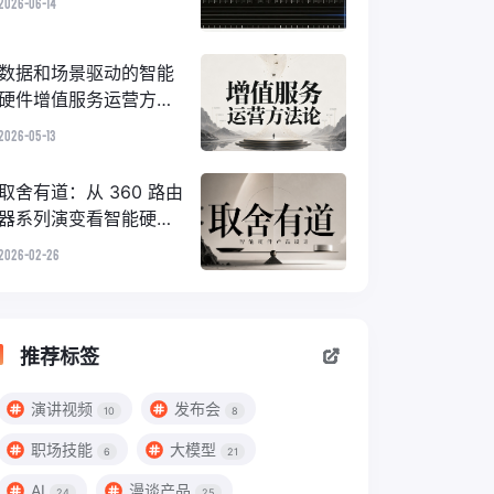
2026-06-14
数据和场景驱动的智能
硬件增值服务运营方法
论
2026-05-13
取舍有道：从 360 路由
器系列演变看智能硬件
的 ID 设计
2026-02-26
推荐标签
演讲视频
发布会
10
8
职场技能
大模型
6
21
AI
漫谈产品
24
25