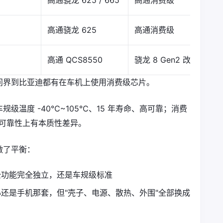
高通骁龙 625 / 665
高通消费级
高通骁龙 625
高通消费级
高通 QCS8550
骁龙 8 Gen2 改款
问界到比亚迪都有在车机上使用消费级芯片。
级温度 -40℃~105℃、15 年寿命、高可靠；消费
量和可靠性上有本质性差异。
做了平衡：
全功能完全独立，还是车规级标准
还是手机那套，但"壳子、电源、散热、外围"全部换成